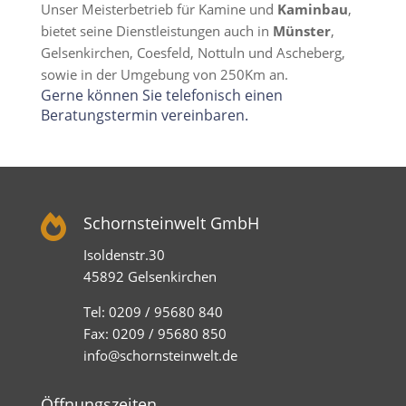
Unser Meisterbetrieb für Kamine und
Kaminbau
,
bietet seine Dienstleistungen auch in
Münster
,
Gelsenkirchen, Coesfeld, Nottuln und Ascheberg,
sowie in der Umgebung von 250Km an.
Gerne können Sie telefonisch einen
Beratungstermin vereinbaren.

Schornsteinwelt GmbH
Isoldenstr.30
45892 Gelsenkirchen
Tel: 0209 / 95680 840
Fax: 0209 / 95680 850
info@schornsteinwelt.de
Öffnungszeiten