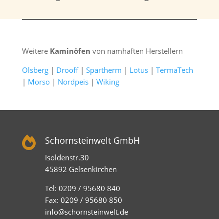
Weitere
Kaminöfen
von namhaften Herstellern
Olsberg
|
Drooff
|
Spartherm
|
Lotus
|
TermaTech
|
Morso
|
Nordpeis
|
Wiking

Schornsteinwelt GmbH
Isoldenstr.30
45892 Gelsenkirchen
Tel: 0209 / 95680 840
Fax: 0209 / 95680 850
info@schornsteinwelt.de