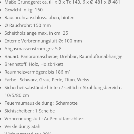
Maße Grundgerät ca. (H x B x T): 143, 6 x Ø 481 x Ø 481
Gewicht in kg: 160
Rauchrohranschluss: oben, hinten
Ø Rauchrohr: 150 mm
Scheitholzlänge max. in cm: 25
Externe Verbrennungsluft Ø: 100 mm
Abgasmassenstrom g/s: 5,8
Bauart: Panoramascheibe, Drehbar, Raumluftunabhängig
Brennstoff: Holz, Holzbrikett
Raumheizvermögen: bis 186 m³
Farbe : Schwarz, Grau, Perle, Titan, Weiss
Sicherheitsabstände hinten / seitlich / Strahlungsbereich :
10/5/80 cm
Feuerraumauskleidung : Schamotte
Sichtscheiben: 1 Scheibe
Verbrennungsluft : Außenluftanschluss
Verkleidung: Stahl
Wirkungsgrad ca.: 80%