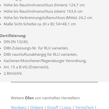
Höhe bis Rauchrohranschluss (hinten): 124,7 cm
Höhe bis Rauchrohranschluss (oben): 163,6 cm
Höhe bis Verbrennungsluftanschluss (Mitte): 24,2 cm
Maße Sicht-Scheibe ca. (H x B): 54×48,1 cm
Zertifizierung:
DIN EN 13240,
DIBt-Zulassungs-Nr. für RLU varianten,
DIBt raumluftunabhängig für RLU varianten,
Aachener/Münchener/Regensburger Verordnung,
Art. 15 a B-VG (Österreich),
2.BImSchV.
Weitere
Öfen
von namhaften Herstellern
Nordpeis
|
Olsberg
|
Drooff
|
Lotus
|
TermaTech
|