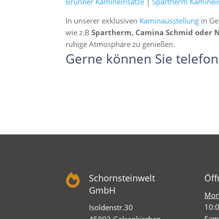
Brunner Kamineinsätze
|
Spartherm Kaminei
In unserer exklusiven
Kaminausstellung
in Ge
wie z.B
Spartherm, Camina Schmid oder 
ruhige Atmosphäre zu genießen.
Gerne können Sie telefon

Schornsteinwelt
Öff
GmbH
Mont
10:0
Isoldenstr.30
Sam
45892 Gelsenkirchen