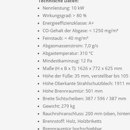
Technische Daten:
Nennleistung: 10 kW
Wirkungsgrad: > 80 %
Energieeffizienzklasse: A+
CO-Gehalt der Abgase: < 1250 mg/m³
Feinstaub: < 40 mg/m³
Abgasmassenstrom: 7,0 g/s
Abgastemperatur: 310 °C
Mindestkaminzug: 12 Pa
Maße (H x B x T): 1626 x 772 x 625 mm
Höhe der Füße: 35 mm, verstellbar bis 10
Höhe Oberkante Strahlschutzblech: 1911 
Höhe Brennraumtür: 501 mm
Breite Sichtscheiben: 387 / 596 / 387 mm
Gewicht: 279 kg
Rauchrohranschluss: 200 mm (oben, hinten
Brennstoff: Holz, Holzbriketts
Brennraumtür hochschiebbar