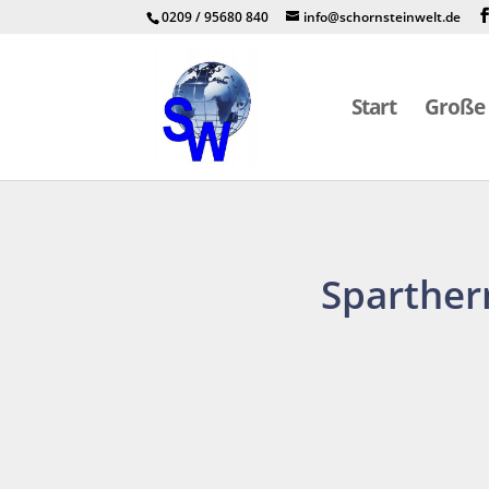
0209 / 95680 840
info@schornsteinwelt.de
Start
Große 
Sparther