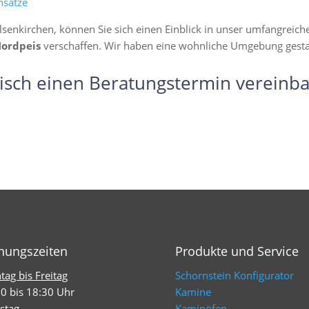
nsätze
lsenkirchen, können Sie sich einen Einblick in unser umfangreic
Nordpeis
verschaffen. Wir haben eine wohnliche Umgebung gestalte
isch einen Beratungstermin vereinba
nungszeiten
Produkte und Service
ag bis Freitag
Schornstein Konfigurator
0 bis 18:30 Uhr
Kamine
stag
Kaminöfen