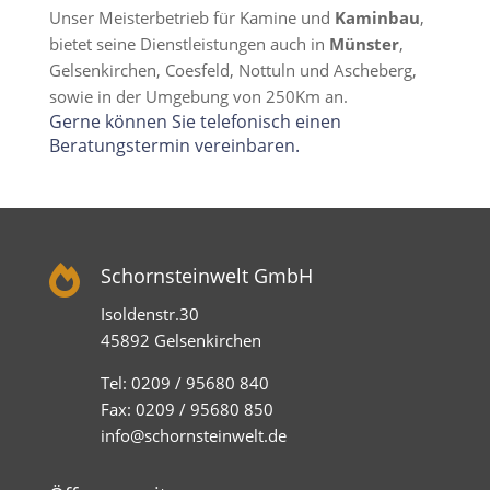
Unser Meisterbetrieb für Kamine und
Kaminbau
,
bietet seine Dienstleistungen auch in
Münster
,
Gelsenkirchen, Coesfeld, Nottuln und Ascheberg,
sowie in der Umgebung von 250Km an.
Gerne können Sie telefonisch einen
Beratungstermin vereinbaren.

Schornsteinwelt GmbH
Isoldenstr.30
45892 Gelsenkirchen
Tel: 0209 / 95680 840
Fax: 0209 / 95680 850
info@schornsteinwelt.de