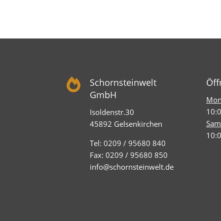

Schornsteinwelt
Öff
GmbH
Mont
10:0
Isoldenstr.30
Sam
45892 Gelsenkirchen
10:0
Tel: 0209 / 95680 840
Fax: 0209 / 95680 850
info@schornsteinwelt.de