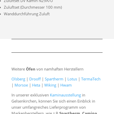
Zuluftset DV Kamin N29A/U
Zuluftset (Durchmesser 100 mm)
Wanddurchführung Zuluft
Weitere
Öfen
von namhaften Herstellern
Olsberg
|
Drooff
|
Spartherm
|
Lotus
|
TermaTech
|
Morsoe
|
Heta
|
Wiking
|
Hwam
In unserer exklusiven
Kaminausstellung
in
Gelsenkirchen, können Sie sich einen Einblick in
unser umfangreiches Lieferprogramm von
Markenherstellern, wie z.B
Spartherm, Camina