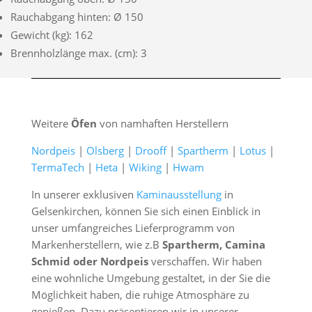
Rauchabgang hinten: Ø 150
Gewicht (kg): 162
Brennholzlänge max. (cm): 3
Weitere
Öfen
von namhaften Herstellern
Nordpeis
|
Olsberg
|
Drooff
|
Spartherm
|
Lotus
|
TermaTech
|
Heta
|
Wiking
|
Hwam
In unserer exklusiven
Kaminausstellung
in
Gelsenkirchen, können Sie sich einen Einblick in
unser umfangreiches Lieferprogramm von
Markenherstellern, wie z.B
Spartherm, Camina
Schmid oder Nordpeis
verschaffen. Wir haben
eine wohnliche Umgebung gestaltet, in der Sie die
Möglichkeit haben, die ruhige Atmosphäre zu
genießen. Dazu präsentieren wir in unserer