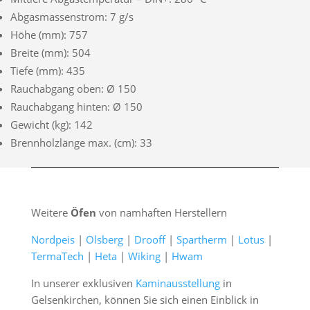
Abgasmassenstrom: 7 g/s
Höhe (mm): 757
Breite (mm): 504
Tiefe (mm): 435
Rauchabgang oben: Ø 150
Rauchabgang hinten: Ø 150
Gewicht (kg): 142
Brennholzlänge max. (cm): 33
Weitere
Öfen
von namhaften Herstellern
Nordpeis
|
Olsberg
|
Drooff
|
Spartherm
|
Lotus
|
TermaTech
|
Heta
|
Wiking
|
Hwam
In unserer exklusiven
Kaminausstellung
in
Gelsenkirchen, können Sie sich einen Einblick in