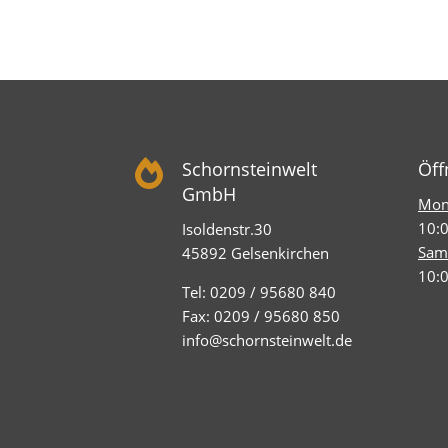

Schornsteinwelt
Öff
GmbH
Mont
10:0
Isoldenstr.30
Sam
45892 Gelsenkirchen
10:0
Tel: 0209 / 95680 840
Fax: 0209 / 95680 850
info@schornsteinwelt.de