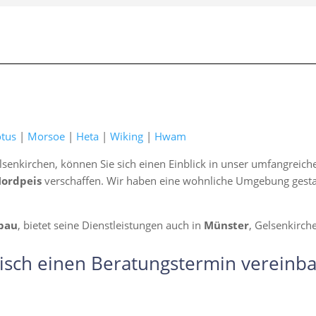
otus
|
Morsoe
|
Heta
|
Wiking
|
Hwam
lsenkirchen, können Sie sich einen Einblick in unser umfangreic
Nordpeis
verschaffen. Wir haben eine wohnliche Umgebung gestalte
bau
, bietet seine Dienstleistungen auch in
Münster
, Gelsenkirch
isch einen Beratungstermin vereinba