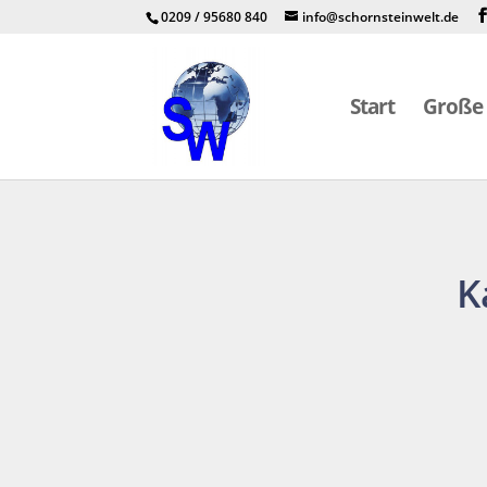
0209 / 95680 840
info@schornsteinwelt.de
Start
Große 
K