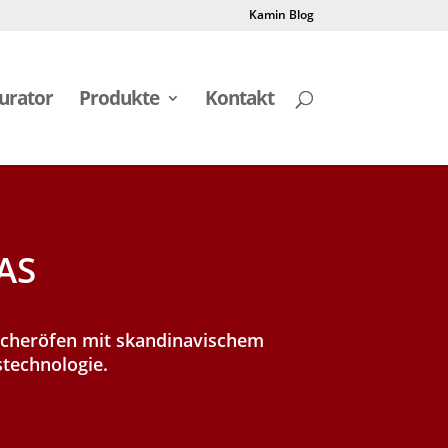
Kamin Blog
urator
Produkte
Kontakt
AS
icheröfen mit skandinavischem
technologie.