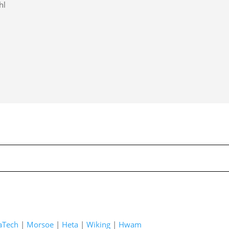
hl
aTech
|
Morsoe
|
Heta
|
Wiking
|
Hwam