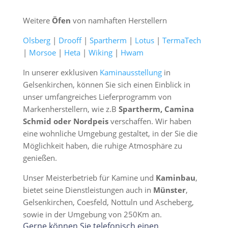
Weitere
Öfen
von namhaften Herstellern
Olsberg
|
Drooff
|
Spartherm
|
Lotus
|
TermaTech
|
Morsoe
|
Heta
|
Wiking
|
Hwam
In unserer exklusiven
Kaminausstellung
in
Gelsenkirchen, können Sie sich einen Einblick in
unser umfangreiches Lieferprogramm von
Markenherstellern, wie z.B
Spartherm, Camina
Schmid oder Nordpeis
verschaffen. Wir haben
eine wohnliche Umgebung gestaltet, in der Sie die
Möglichkeit haben, die ruhige Atmosphäre zu
genießen.
Unser Meisterbetrieb für Kamine und
Kaminbau
,
bietet seine Dienstleistungen auch in
Münster
,
Gelsenkirchen, Coesfeld, Nottuln und Ascheberg,
sowie in der Umgebung von 250Km an.
Gerne können Sie telefonisch einen