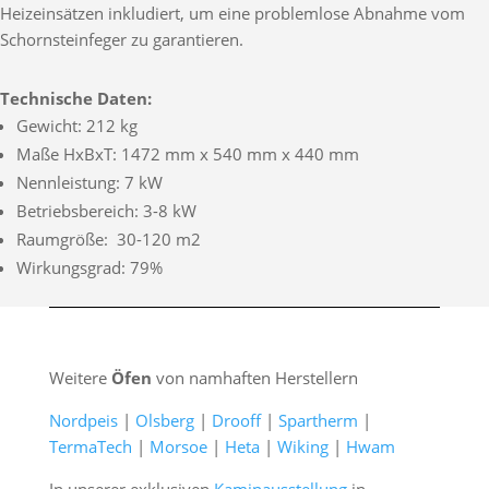
Heizeinsätzen inkludiert, um eine problemlose Abnahme vom
Schornsteinfeger zu garantieren.
Technische Daten:
Gewicht: 212 kg
Maße HxBxT: 1472 mm x 540 mm x 440 mm
Nennleistung: 7 kW
Betriebsbereich: 3-8 kW
Raumgröße: 30-120 m2
Wirkungsgrad: 79%
Weitere
Öfen
von namhaften Herstellern
Nordpeis
|
Olsberg
|
Drooff
|
Spartherm
|
TermaTech
|
Morsoe
|
Heta
|
Wiking
|
Hwam
In unserer exklusiven
Kaminausstellung
in