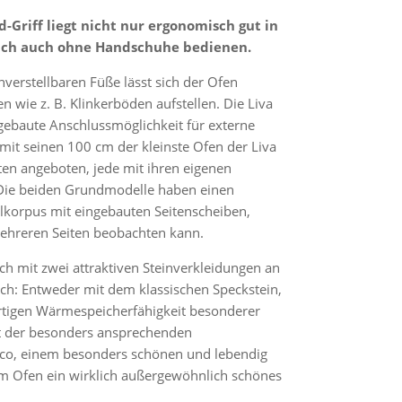
d-Griff liegt nicht nur ergonomisch gut in
sich auch ohne Handschuhe bedienen.
erstellbaren Füße lässt sich der Ofen
n wie z. B. Klinkerböden aufstellen. Die Liva
ngebaute Anschlussmöglichkeit für externe
 mit seinen 100 cm der kleinste Ofen der Liva
nten angeboten, jede mit ihren eigenen
Die beiden Grundmodelle haben einen
lkorpus mit eingebauten Seitenscheiben,
ehreren Seiten beobachten kann.
ch mit zwei attraktiven Steinverkleidungen an
ich: Entweder mit dem klassischen Speckstein,
artigen Wärmespeicherfähigkeit besonderer
it der besonders ansprechenden
co, einem besonders schönen und lebendig
em Ofen ein wirklich außergewöhnlich schönes