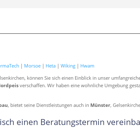
ermaTech
|
Morsoe
|
Heta
|
Wiking
|
Hwam
lsenkirchen, können Sie sich einen Einblick in unser umfangreic
Nordpeis
verschaffen. Wir haben eine wohnliche Umgebung gestalte
bau
, bietet seine Dienstleistungen auch in
Münster
, Gelsenkirch
isch einen Beratungstermin vereinba