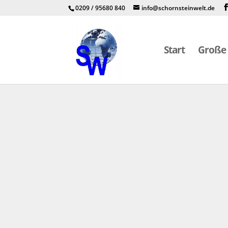
0209 / 95680 840
info@schornsteinwelt.de
Start
Große 