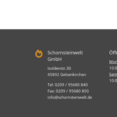

Schornsteinwelt
Öff
GmbH
Mont
10:0
Isoldenstr.30
Sam
45892 Gelsenkirchen
10:0
Tel: 0209 / 95680 840
Fax: 0209 / 95680 850
info@schornsteinwelt.de