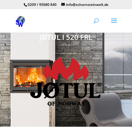
0209 / 95680 840
info@schornsteinwelt.de
JØTUL I 520 FRL