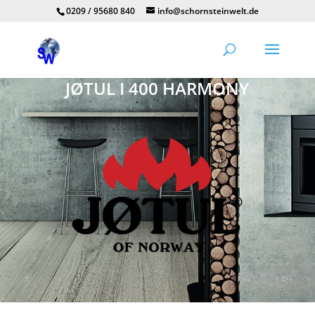
0209 / 95680 840
info@schornsteinwelt.de
JØTUL I 400 HARMONY