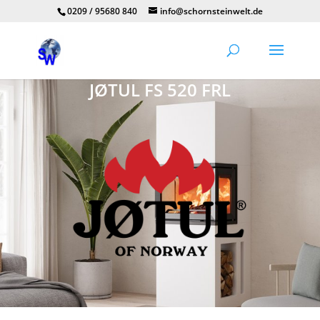
0209 / 95680 840
info@schornsteinwelt.de
JØTUL FS 520 FRL