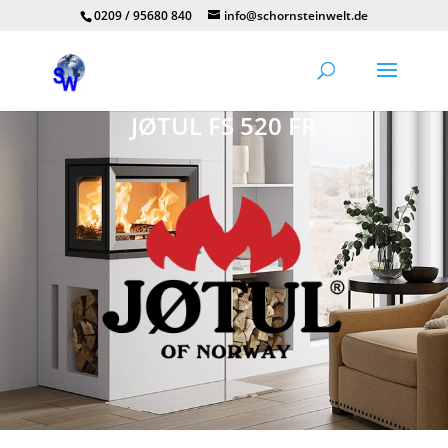
0209 / 95680 840
info@schornsteinwelt.de
JØTUL FS 520 FR