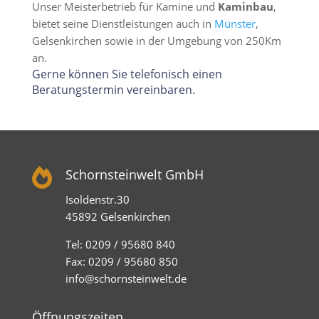
Unser Meisterbetrieb für Kamine und
Kaminbau
,
bietet seine Dienstleistungen auch in
Münster
,
Gelsenkirchen sowie in der Umgebung von 250Km
an.
Gerne können Sie telefonisch einen
Beratungstermin vereinbaren.

Schornsteinwelt GmbH
Isoldenstr.30
45892 Gelsenkirchen
Tel: 0209 / 95680 840
Fax: 0209 / 95680 850
info@schornsteinwelt.de
Öffnungszeiten