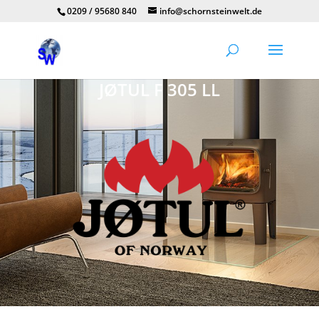
0209 / 95680 840
info@schornsteinwelt.de
JØTUL F 305 LL