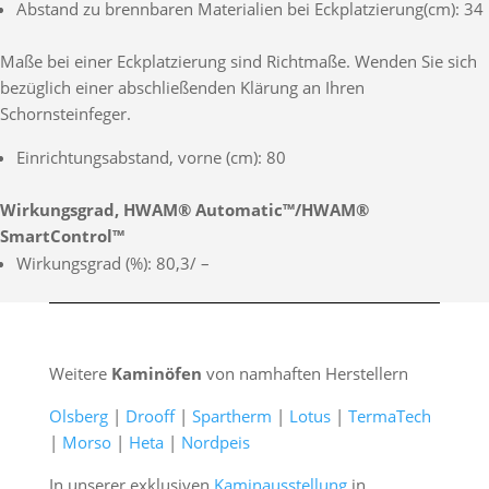
Abstand zu brennbaren Materialien bei Eckplatzierung(cm): 34
Maße bei einer Eckplatzierung sind Richtmaße. Wenden Sie sich
bezüglich einer abschließenden Klärung an Ihren
Schornsteinfeger.
Einrichtungsabstand, vorne (cm): 80
Wirkungsgrad, HWAM® Automatic™/HWAM®
SmartControl™
Wirkungsgrad (%): 80,3/ –
Weitere
Kaminöfen
von namhaften Herstellern
Olsberg
|
Drooff
|
Spartherm
|
Lotus
|
TermaTech
|
Morso
|
Heta
|
Nordpeis
In unserer exklusiven
Kaminausstellung
in