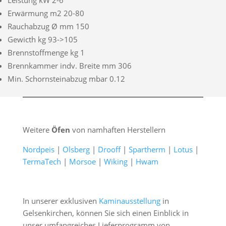
Erwärmung m2 20-80
Rauchabzug Ø mm 150
Gewicth kg 93->105
Brennstoffmenge kg 1
Brennkammer indv. Breite mm 306
Min. Schornsteinabzug mbar 0.12
Weitere
Öfen
von namhaften Herstellern
Nordpeis
|
Olsberg
|
Drooff
|
Spartherm
|
Lotus
|
TermaTech
|
Morsoe
|
Wiking
|
Hwam
In unserer exklusiven
Kaminausstellung
in
Gelsenkirchen, können Sie sich einen Einblick in
unser umfangreiches Lieferprogramm von