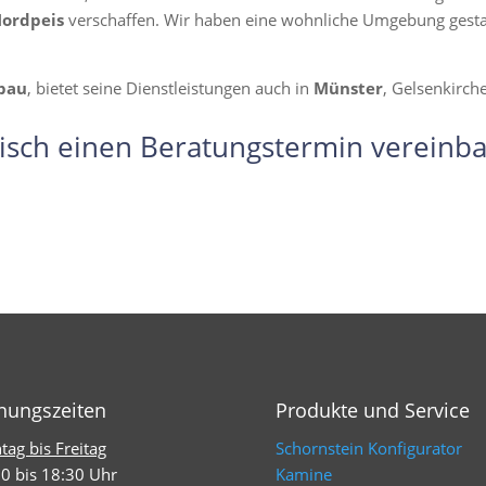
Nordpeis
verschaffen. Wir haben eine wohnliche Umgebung gestalte
bau
, bietet seine Dienstleistungen auch in
Münster
, Gelsenkirch
isch einen Beratungstermin vereinba
nungszeiten
Produkte und Service
ag bis Freitag
Schornstein Konfigurator
0 bis 18:30 Uhr
Kamine