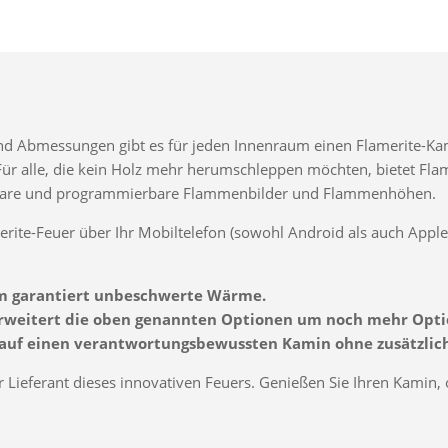
d Abmessungen gibt es für jeden Innenraum einen Flamerite-Kam
 Für alle, die kein Holz mehr herumschleppen möchten, bietet Flam
llbare und programmierbare Flammenbilder und Flammenhöhen.
erite-Feuer über Ihr Mobiltelefon (sowohl Android als auch Apple)
amm garantiert unbeschwerte Wärme.
 erweitert die oben genannten Optionen um noch mehr Opti
t auf einen verantwortungsbewussten Kamin ohne zusätzlic
r Lieferant dieses innovativen Feuers. Genießen Sie Ihren Kamin,