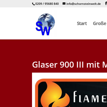
0209 / 95680 840
info@schornsteinwelt.de
Start
Große 
Glaser 900 III mit