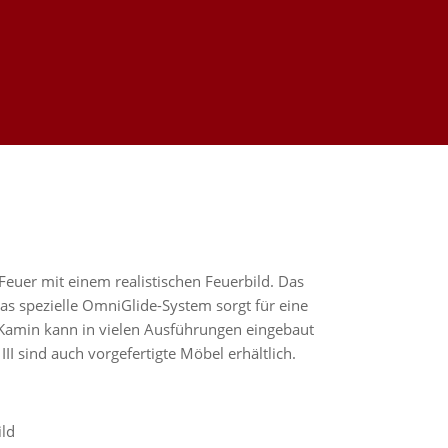
s Feuer mit einem realistischen Feuerbild. Das
Das spezielle OmniGlide-System sorgt für eine
Kamin kann in vielen Ausführungen eingebaut
II sind auch vorgefertigte Möbel erhältlich.
ild