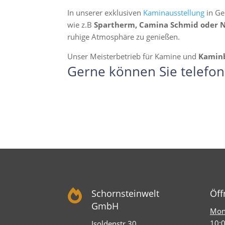
In unserer exklusiven
Kaminausstellung
in Ge
wie z.B
Spartherm, Camina Schmid oder 
ruhige Atmosphäre zu genießen.
Unser Meisterbetrieb für Kamine und
Kamin
Gerne können Sie telefon

Schornsteinwelt
Öff
GmbH
Mont
10:0
Isoldenstr.30