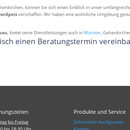
lsenkirchen, können Sie sich einen Einblick in unser umfangreic
Nordpeis
verschaffen. Wir haben eine wohnliche Umgebung gestalte
bau
, bietet seine Dienstleistungen auch in
Münster
, Gelsenkirch
isch einen Beratungstermin vereinba
nungszeiten
Produkte und Service
ag bis Freitag
Schornstein Konfigurator
0 bis 18:30 Uhr
Kamine