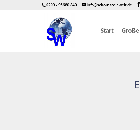
0209 / 95680 840
info@schornsteinwelt.de
Start
Große 
E