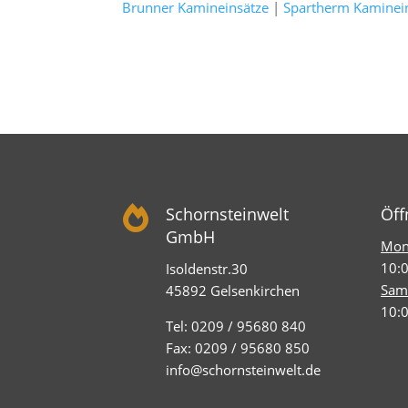
Brunner Kamineinsätze
|
Spartherm Kaminei

Schornsteinwelt
Öff
GmbH
Mont
10:0
Isoldenstr.30
Sam
45892 Gelsenkirchen
10:0
Tel: 0209 / 95680 840
Fax: 0209 / 95680 850
info@schornsteinwelt.de