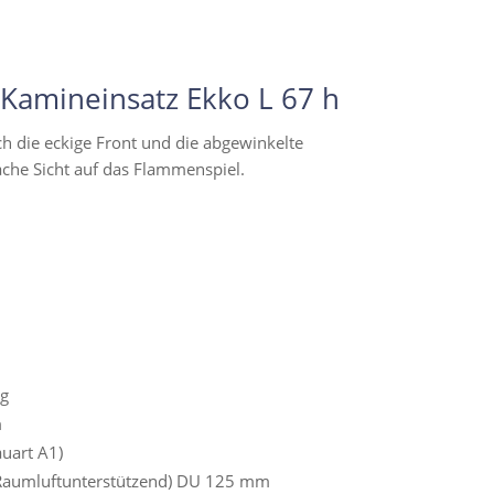
Kamineinsatz Ekko L 67 h
h die eckige Front und die abgewinkelte
ache Sicht auf das Flammenspiel.
g
m
auart A1)
(Raumluftunterstützend) DU 125 mm