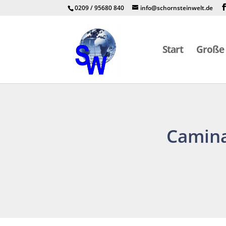
0209 / 95680 840
info@schornsteinwelt.de
Start
Große 
Camina