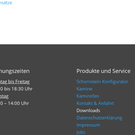
nsätze
nungszeiten
Produkte und Service
ag bis Freitag
Schornstein Konfigurator
0 bis 18:30 Uhr
Kamine
stag
Kaminöfen
0 – 14:00 Uhr
Kontakt & Anfahrt
Downloads
Datenschutzerklärung
Impressum
Jobs