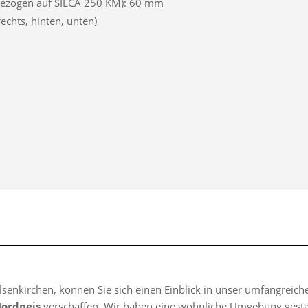
bezogen auf SILCA 250 KM): 60 mm
echts, hinten, unten)
lsenkirchen, können Sie sich einen Einblick in unser umfangreic
Nordpeis
verschaffen. Wir haben eine wohnliche Umgebung gestalte