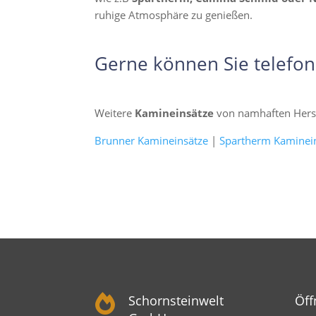
ruhige Atmosphäre zu genießen.
Gerne können Sie telefon
Weitere
Kamineinsätze
von namhaften Herst
Brunner Kamineinsätze
|
Spartherm Kaminei

Schornsteinwelt
Öff