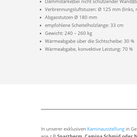
Dämmstärke(bei nicht schützender Wand)(
Verbrennungsluftstuzen: Ø 125 mm (links, r
Abgasstutzen Ø 180 mm
empfohlene Scheitelholzlänge: 33 cm
Gewicht: 240 – 260 kg
Wärmeabgabe über die Sichtscheibe: 30 %
Wärmeabgabe, konvektive Leistung: 70 %
In unserer exklusiven
Kaminausstellung
in Ge
wie z.B
Spartherm, Camina Schmid oder 