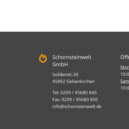

Schornsteinwelt
Öff
GmbH
Mont
10:0
Isoldenstr.30
Sam
45892 Gelsenkirchen
10:0
Tel: 0209 / 95680 840
Fax: 0209 / 95680 850
info@schornsteinwelt.de