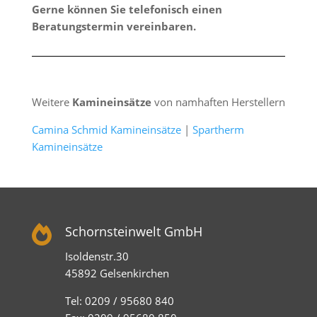
Gerne können Sie telefonisch einen
Beratungstermin vereinbaren.
Weitere
Kamineinsätze
von namhaften Herstellern
Camina Schmid Kamineinsätze
|
Spartherm
Kamineinsätze

Schornsteinwelt GmbH
Isoldenstr.30
45892 Gelsenkirchen
Tel: 0209 / 95680 840