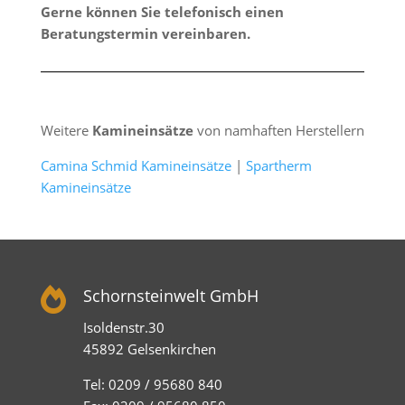
Gerne können Sie telefonisch einen
Beratungstermin vereinbaren.
Weitere
Kamineinsätze
von namhaften Herstellern
Camina Schmid Kamineinsätze
|
Spartherm
Kamineinsätze

Schornsteinwelt GmbH
Isoldenstr.30
45892 Gelsenkirchen
Tel: 0209 / 95680 840