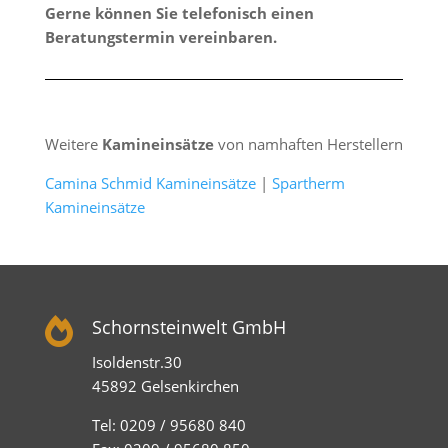
Gerne können Sie telefonisch einen
Beratungstermin vereinbaren.
Weitere
Kamineinsätze
von namhaften Herstellern
Camina Schmid Kamineinsätze
|
Spartherm
Kamineinsätze

Schornsteinwelt GmbH
Isoldenstr.30
45892 Gelsenkirchen
Tel: 0209 / 95680 840