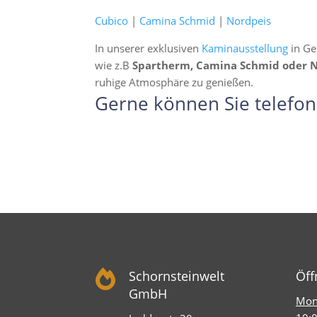
Cubico
|
Camina Schmid
|
Nordpeis
In unserer exklusiven
Kaminausstellung
in Ge
wie z.B
Spartherm, Camina Schmid oder 
ruhige Atmosphäre zu genießen.
Gerne können Sie telefon

Schornsteinwelt
Öff
GmbH
Mont