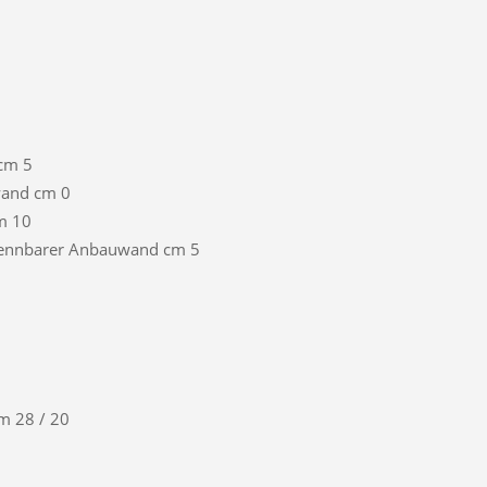
cm 5
wand cm 0
m 10
brennbarer Anbauwand cm 5
cm 28 / 20