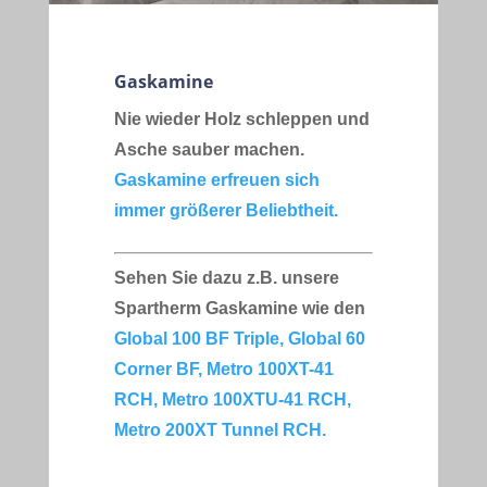
Gaskamine
Nie wieder Holz schleppen und
Asche sauber machen.
Gaskamine erfreuen sich
immer größerer Beliebtheit.
Sehen Sie dazu z.B. unsere
Spartherm Gaskamine wie den
Global 100 BF Triple,
Global 60
Corner BF,
Metro 100XT-41
RCH,
Metro 100XTU-41 RCH,
Metro 200XT Tunnel RCH.