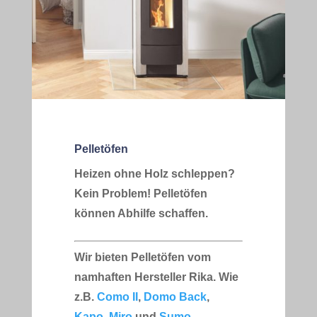
Pelletöfen
Heizen ohne Holz schleppen?
Kein Problem!
Pelletöfen
können
Abhilfe
schaffen
.
Wir bieten Pelletöfen vom
namhaften Hersteller Rika. Wie
z.B.
Como II
,
Domo Back
,
Kapo
,
Miro
und
Sumo