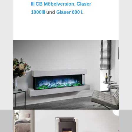
III CB Möbelversion,
Glaser
1000III
und
Glaser 600 I
.