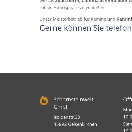
wie z.B
Spartherm, Camina Schmid oder 
ruhige Atmosphäre zu genießen.
Unser Meisterbetrieb für Kamine und
Kamin
Gerne können Sie telefon

Schornsteinwelt
Öff
GmbH
Mont
10:0
Isoldenstr.30
Sam
45892 Gelsenkirchen
10:0