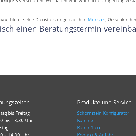
Nordpeis
verschaffen. Wir haben eine wohnliche Umgebung gestalte
bau
, bietet seine Dienstleistungen auch in
Münster
, Gelsenkirch
isch einen Beratungstermin vereinba
nungszeiten
Produkte und Service
ag bis Freitag
Schornstein Konfigurator
0 bis 18:30 Uhr
Kamine
stag
Kaminöfen
0 – 14:00 Uhr
Kontakt & Anfahrt