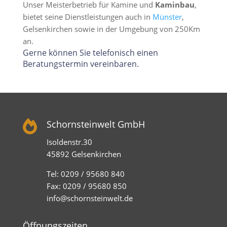
Unser Meisterbetrieb für Kamine und
Kaminbau
,
bietet seine Dienstleistungen auch in
Münster
,
Gelsenkirchen sowie in der Umgebung von 250Km
an.
Gerne können Sie telefonisch einen
Beratungstermin vereinbaren.

Schornsteinwelt GmbH
Isoldenstr.30
45892 Gelsenkirchen
Tel: 0209 / 95680 840
Fax: 0209 / 95680 850
info@schornsteinwelt.de
Öffnungszeiten