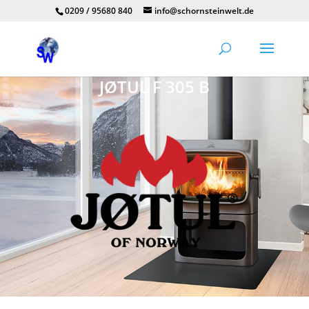
0209 / 95680 840
info@schornsteinwelt.de
JØTUL F 305 B